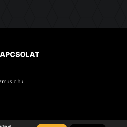
APCSOLAT
zmusic.hu
dja el