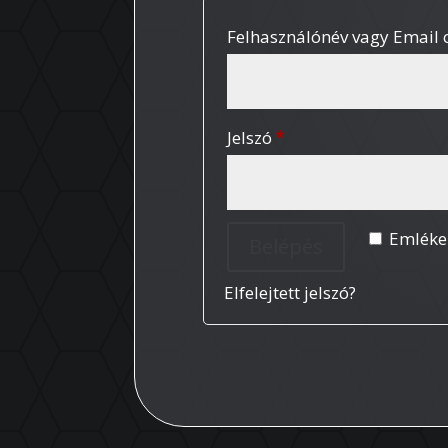
Felhasználónév vagy Email
Kötelező
Jelszó
*
Emléke
Belépés
Elfelejtett jelszó?