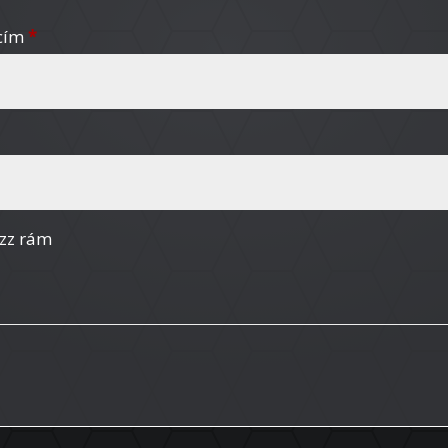
Kötelező
 cím
*
zz rám