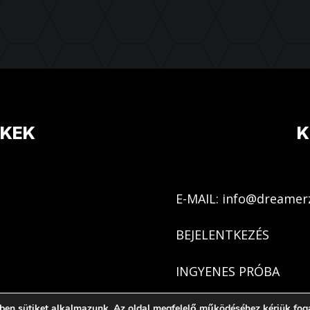
NKEK
K
E-MAIL: info@dreamer
BEJELENTKEZÉS
INGYENES PRÓBA
ben sütiket alkalmazunk. Az oldal megfelelő működéséhez kérjük foga