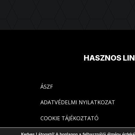
HASZNOS LI
ÁSZF
ADATVÉDELMI NYILATKOZAT
COOKIE TÁJÉKOZTATÓ
Kedves Látogató! A honlapon a felhasználói élmény érdeké