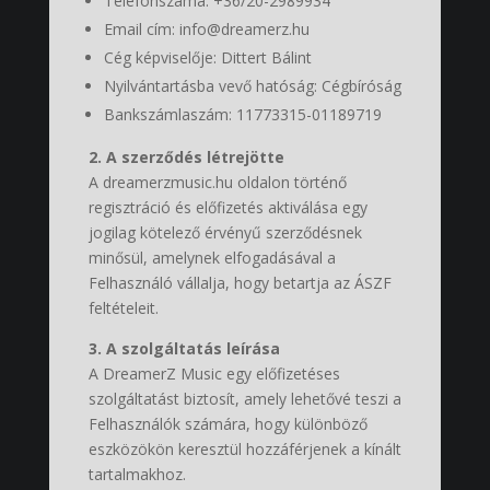
Telefonszáma: +36/20-2989934
Email cím: info@dreamerz.hu
Cég képviselője: Dittert Bálint
Nyilvántartásba vevő hatóság: Cégbíróság
Bankszámlaszám:
11773315-01189719
2. A szerződés létrejötte
A dreamerzmusic.hu oldalon történő
regisztráció és előfizetés aktiválása egy
jogilag kötelező érvényű szerződésnek
minősül, amelynek elfogadásával a
Felhasználó vállalja, hogy betartja az ÁSZF
feltételeit.
3. A szolgáltatás leírása
A DreamerZ Music egy előfizetéses
szolgáltatást biztosít, amely lehetővé teszi a
Felhasználók számára, hogy különböző
eszközökön keresztül hozzáférjenek a kínált
tartalmakhoz.