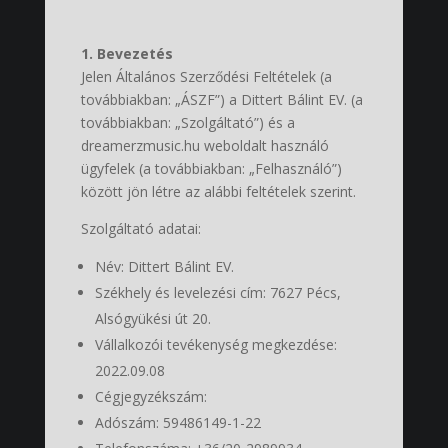
1. Bevezetés
Jelen Általános Szerződési Feltételek (a
továbbiakban: „ÁSZF”) a Dittert Bálint EV. (a
továbbiakban: „Szolgáltató”) és a
dreamerzmusic.hu weboldalt használó
ügyfelek (a továbbiakban: „Felhasználó”)
között jön létre az alábbi feltételek szerint.
Szolgáltató adatai:
Név:
Dittert Bálint EV.
Székhely és levelezési cím:
7627 Pécs,
Alsógyükési út 20.
Vállalkozói tevékenység megkezdése:
2022.09.08
Cégjegyzékszám:
Adószám: 59486149-1-22