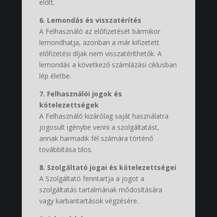
előtt.
6. Lemondás és visszatérítés
A Felhasználó az előfizetését bármikor
lemondhatja, azonban a már kifizetett
előfizetési díjak nem visszatéríthetők. A
lemondás a következő számlázási ciklusban
lép életbe.
7. Felhasználói jogok és
kötelezettségek
A Felhasználó kizárólag saját használatra
jogosult igénybe venni a szolgáltatást,
annak harmadik fél számára történő
továbbítása tilos.
8. Szolgáltató jogai és kötelezettségei
A Szolgáltató fenntartja a jogot a
szolgáltatás tartalmának módosítására
vagy karbantartások végzésére.