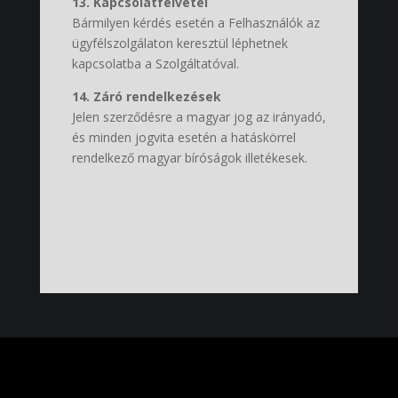
13. Kapcsolatfelvétel
Bármilyen kérdés esetén a Felhasználók az
ügyfélszolgálaton keresztül léphetnek
kapcsolatba a Szolgáltatóval.
14. Záró rendelkezések
Jelen szerződésre a magyar jog az irányadó,
és minden jogvita esetén a hatáskörrel
rendelkező magyar bíróságok illetékesek.