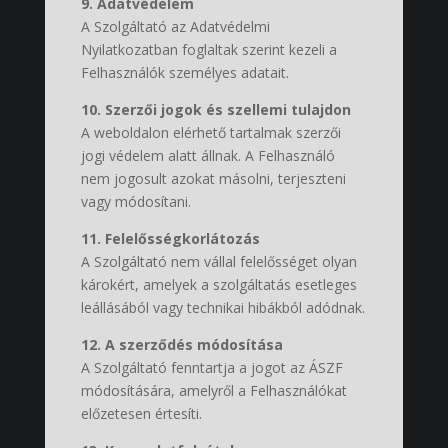
9. Adatvédelem
A Szolgáltató az Adatvédelmi
Nyilatkozatban foglaltak szerint kezeli a
Felhasználók személyes adatait.
10. Szerzői jogok és szellemi tulajdon
A weboldalon elérhető tartalmak szerzői
jogi védelem alatt állnak. A Felhasználó
nem jogosult azokat másolni, terjeszteni
vagy módosítani.
11. Felelősségkorlátozás
A Szolgáltató nem vállal felelősséget olyan
károkért, amelyek a szolgáltatás esetleges
leállásából vagy technikai hibákból adódnak.
12. A szerződés módosítása
A Szolgáltató fenntartja a jogot az ÁSZF
módosítására, amelyről a Felhasználókat
előzetesen értesíti.